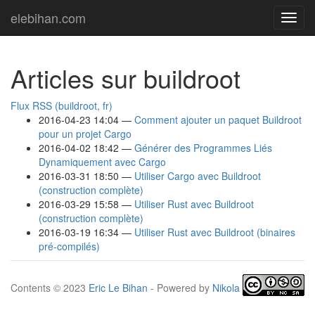
Aller
elebihan.com
Bascu
au
en
contenu
navig
principal
Articles sur buildroot
Flux RSS (buildroot, fr)
2016-04-23 14:04
Comment ajouter un paquet Buildroot
pour un projet Cargo
2016-04-02 18:42
Générer des Programmes Liés
Dynamiquement avec Cargo
2016-03-31 18:50
Utiliser Cargo avec Buildroot
(construction complète)
2016-03-29 15:58
Utiliser Rust avec Buildroot
(construction complète)
2016-03-19 16:34
Utiliser Rust avec Buildroot (binaires
pré-compilés)
Contents © 2023
Eric Le Bihan
- Powered by
Nikola